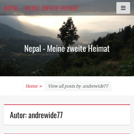
Skip
NEPAL - MEINE ZWEITE HEIMAT
to
content
Nepal - Meine zweite Heimat
Home
»
View all posts by
andrewide77
Autor:
andrewide77