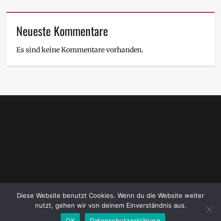
Neueste Kommentare
Es sind keine Kommentare vorhanden.
Diese Website benutzt Cookies. Wenn du die Website weiter
Copyright © 2026
Nepal – Meine zweite Heimat
. All Rights
nutzt, gehen wir von deinem Einverständnis aus.
Reserved.
Datenschutzerklärung
| NepalBuzz by
Catch Themes
OK
Datenschutzerklärung