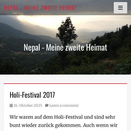
Skip
NEPAL - MEINE ZWEITE HEIMAT
to
content
Nepal - Meine zweite Heimat
Holi-Festival 2017
Posted
16. Oktober 2025
Leave a comment
on
Wir waren auf dem Holi-Festival und sind sehr
bunt wieder zurück gekommen. Auch wenn wir